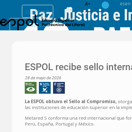
es
en
A+
Paz, Justicia e 
A-
Contáctanos
Espol en un minuto
ESPOL recibe sello inter
28 de mayo de 2026
La ESPOL obtuvo el Sello al Compromiso,
otorgad
las instituciones de educación superior en la impl
Metared S conforma una red internacional que fort
Perú, España, Portugal y México.