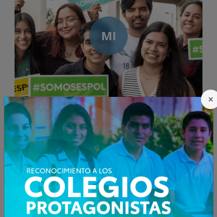
MI
×
SI