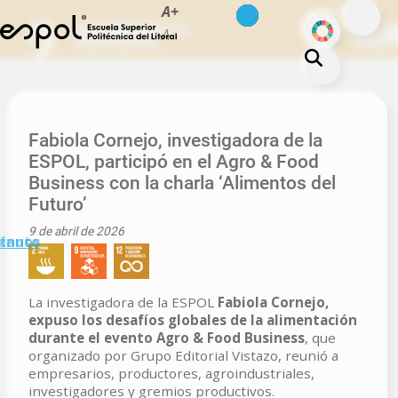
es
en
A+
Skip to main content
ODS
Hambre cero
A-
About ESPOL
Education
Fabiola Cornejo, investigadora de la
ESPOL, participó en el Agro & Food
Campus life
Business con la charla ‘Alimentos del
Research
Futuro’
Our Print
9 de abril de 2026
minuto
tanos
Transparency
La investigadora de la ESPOL
Fabiola Cornejo,
expuso los desafíos globales de la alimentación
durante el evento Agro & Food Business
, que
organizado por Grupo Editorial Vistazo, reunió a
empresarios, productores, agroindustriales,
investigadores y gremios productivos.