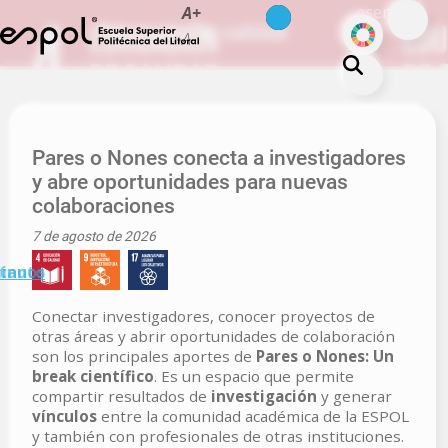
es
en
A+
Skip to main content
ODS
Educación de calidad
A-
About ESPOL
Education
Pares o Nones conecta a investigadores
y abre oportunidades para nuevas
Campus life
colaboraciones
Research
7 de agosto de 2026
Our Print
minuto
tanos
Transparency
Conectar investigadores, conocer proyectos de
otras áreas y abrir oportunidades de colaboración
son los principales aportes de
Pares o Nones: Un
break científico
. Es un espacio que permite
compartir resultados de
investigación
y generar
vínculos
entre la comunidad académica de la ESPOL
y también con profesionales de otras instituciones.