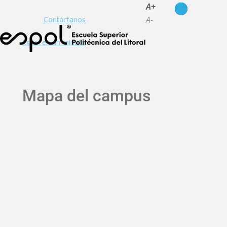
es
en
A+
A-
Contáctanos
Espol en un minuto
Mapa del campus