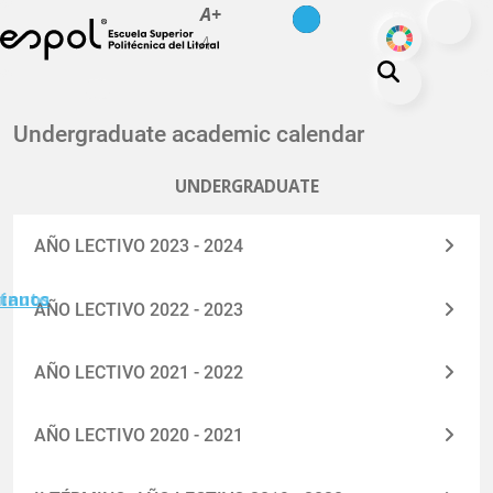
es
en
A+
Skip to main content
ODS
A-
About ESPOL
Undergraduate academic calendar
Education
UNDERGRADUATE
Campus life
Research
AÑO LECTIVO 2023 - 2024
Our Print
minuto
tanos
AÑO LECTIVO 2022 - 2023
Transparency
AÑO LECTIVO 2021 - 2022
AÑO LECTIVO 2020 - 2021