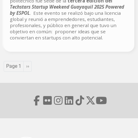
politécnico fue sede de la
tercera edición del
Techstars Startup Weekend Guayaquil 2025 Powered
by ESPOL
. Este evento se realizó bajo una licencia
global y reunió a emprendedores, estudiantes,
profesionales, y público en general que tuvo un
objetivo en común: proponer ideas que se
conviertan en startups con alto potencial.
Pagination
Next page
Page 1
››