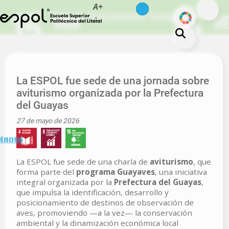
es
en
A+
Skip to main content
ODS
Vida de Ecosistemas Terrestres
A-
About ESPOL
Education
La ESPOL fue sede de una jornada sobre
aviturismo organizada por la Prefectura
Campus life
del Guayas
Research
27 de mayo de 2026
Our Print
minuto
tanos
Transparency
La ESPOL fue sede de una charla de
aviturismo
, que
forma parte del
programa Guayaves
, una iniciativa
integral organizada por la
Prefectura del Guayas
,
que impulsa la identificación, desarrollo y
posicionamiento de destinos de observación de
aves, promoviendo —a la vez— la conservación
ambiental y la dinamización económica local