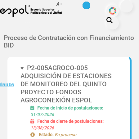
es
en
A+
Pasar al contenido principal
ODS
A-
La ESPOL
Proceso de Contratación con Financiamiento
BID
Educación
Vida politécnica
Investigación
P2-005AGROCO-005
ADQUISICIÓN DE ESTACIONES
Nuestra Huella
DE MONITOREO DEL QUINTO
minuto
tanos
Transparencia
PROYECTO FONDOS
AGROCONEXIÓN ESPOL
Fecha de inicio de postulaciones:
31/07/2026
Fecha de cierre de postulaciones:
13/08/2026
Estado:
En proceso