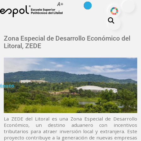
es
en
A+
Pasar al contenido principal
ODS
A-
La ESPOL
Zona Especial de Desarrollo Económico del
Litoral, ZEDE
Educación
Vida politécnica
Investigación
Nuestra Huella
minuto
tanos
Transparencia
La ZEDE del Litoral es una Zona Especial de Desarrollo
Económico, un destino aduanero con incentivos
tributarios para atraer inversión local y extranjera. Este
proyecto contribuye a la generación de nuevas empresas