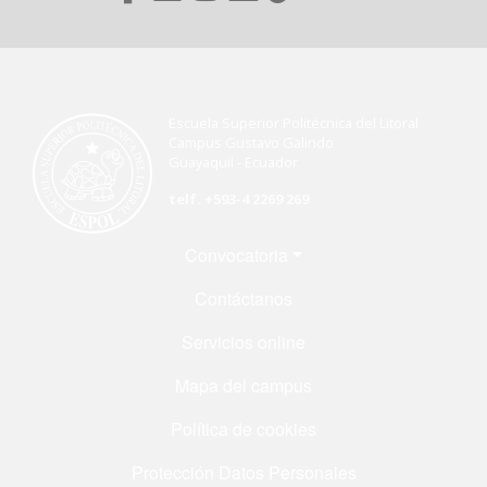
Escuela Superior Politécnica del Litoral
Campus Gustavo Galindo
Guayaquil - Ecuador
telf. +593-4 2269 269
Menú Footer
Convocatoria
Contáctanos
Servicios online
Mapa del campus
Política de cookies
Protección Datos Personales