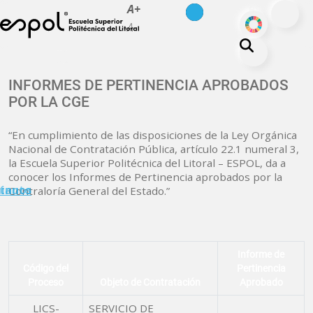
es
en
A+
Pasar al contenido principal
ODS
A-
La ESPOL
INFORMES DE PERTINENCIA APROBADOS
POR LA CGE
Educación
Vida politécnica
“En cumplimiento de las disposiciones de la Ley Orgánica
Nacional de Contratación Pública, artículo 22.1 numeral 3,
Investigación
la Escuela Superior Politécnica del Litoral – ESPOL, da a
Nuestra Huella
conocer los Informes de Pertinencia aprobados por la
minuto
tanos
Contraloría General del Estado.”
Transparencia
Informe de
Código del
Pertinencia
Proceso
Objeto de Contratación
Aprobado
LICS-
SERVICIO DE