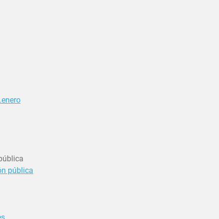
s.enero
pública
ón pública
es