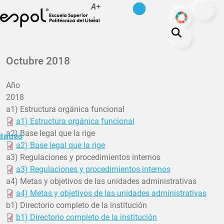
es
en
A+
Skip to main content
ODS
A-
About ESPOL
Octubre 2018
Education
Año
Campus life
2018
Research
a1) Estructura orgánica funcional
a1) Estructura orgánica funcional
Our Print
a2) Base legal que la rige
minuto
tanos
Transparency
a2) Base legal que la rige
a3) Regulaciones y procedimientos internos
a3) Regulaciones y procedimientos internos
a4) Metas y objetivos de las unidades administrativas
a4) Metas y objetivos de las unidades administrativas
b1) Directorio completo de la institución
b1) Directorio completo de la institución