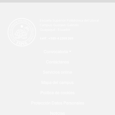
Escuela Superior Politécnica del Litoral
Campus Gustavo Galindo
Guayaquil - Ecuador
telf. +593-4 2269 269
Menú Footer
Convocatoria
Contáctanos
Servicios online
Mapa del campus
Política de cookies
Protección Datos Personales
Noticias