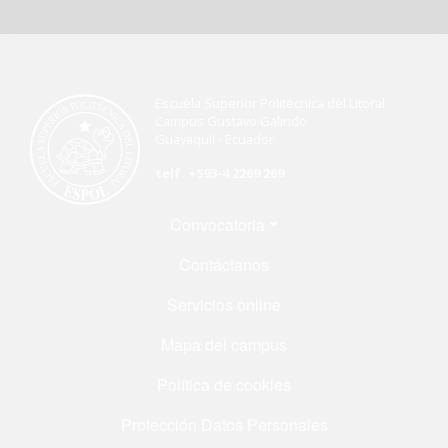
Escuela Superior Politécnica del Litoral
Campus Gustavo Galindo
Guayaquil - Ecuador
telf. +593-4 2269 269
Menú Footer
Convocatoria
Contáctanos
Servicios online
Mapa del campus
Política de cookies
Protección Datos Personales