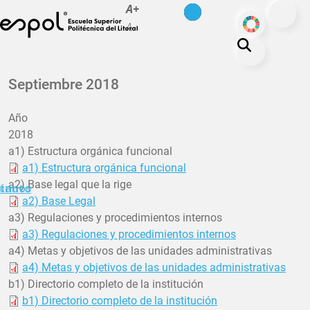
es
en
A+
Skip to main content
ODS
A-
About ESPOL
Septiembre 2018
Education
Año
Campus life
2018
Research
a1) Estructura orgánica funcional
a1) Estructura orgánica funcional
Our Print
a2) Base legal que la rige
minuto
tanos
Transparency
a2) Base Legal
a3) Regulaciones y procedimientos internos
a3) Regulaciones y procedimientos internos
a4) Metas y objetivos de las unidades administrativas
a4) Metas y objetivos de las unidades administrativas
b1) Directorio completo de la institución
b1) Directorio completo de la institución