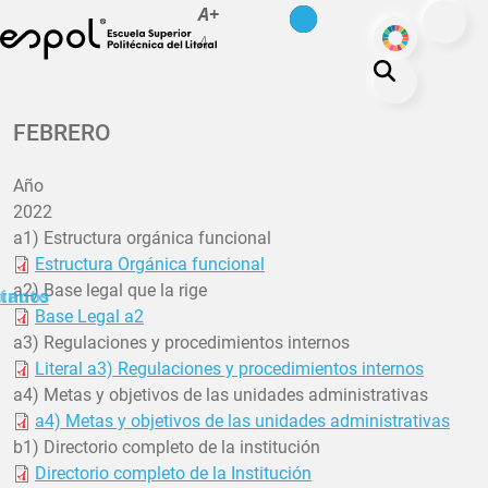
es
en
A+
Skip to main content
ODS
A-
About ESPOL
FEBRERO
Education
Año
Campus life
2022
Research
a1) Estructura orgánica funcional
Estructura Orgánica funcional
Our Print
a2) Base legal que la rige
minuto
tanos
Transparency
Base Legal a2
a3) Regulaciones y procedimientos internos
Literal a3) Regulaciones y procedimientos internos
a4) Metas y objetivos de las unidades administrativas
a4) Metas y objetivos de las unidades administrativas
b1) Directorio completo de la institución
Directorio completo de la Institución