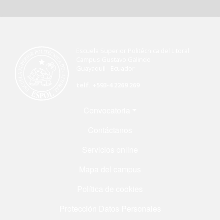
Escuela Superior Politécnica del Litoral
Campus Gustavo Galindo
Guayaquil - Ecuador
telf. +593-4 2269 269
Menú Footer
Convocatoria
Contáctanos
Servicios online
Mapa del campus
Política de cookies
Protección Datos Personales