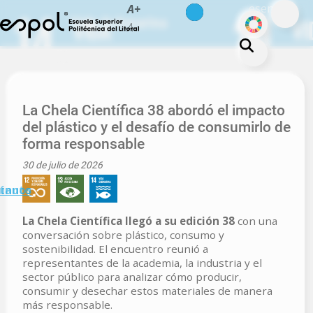
es
en
A+
Pasar al contenido principal
ODS
Vida Submarina
A-
La ESPOL
Educación
La Chela Científica 38 abordó el impacto
del plástico y el desafío de consumirlo de
Vida politécnica
forma responsable
Investigación
30 de julio de 2026
Nuestra Huella
minuto
tanos
Transparencia
La Chela Científica llegó a su edición 38
con una
conversación sobre plástico, consumo y
sostenibilidad. El encuentro reunió a
representantes de la academia, la industria y el
sector público para analizar cómo producir,
consumir y desechar estos materiales de manera
más responsable.