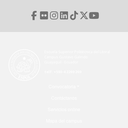
Escuela Superior Politécnica del Litoral
Campus Gustavo Galindo
Guayaquil - Ecuador
telf. +593-4 2269 269
Menú Footer
Convocatoria
Contáctanos
Servicios online
Mapa del campus