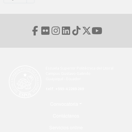
Escuela Superior Politécnica del Litoral
Campus Gustavo Galindo
Guayaquil - Ecuador
telf. +593-4 2269 269
Menú Footer
Convocatoria
Contáctanos
Servicios online