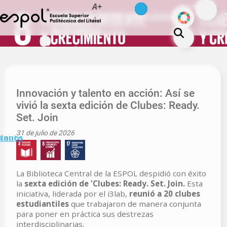
es
en
A+
Pasar al contenido principal
ODS
Trabajo decente y crecimiento
A-
económico
La ESPOL
Educación
Vida politécnica
Innovación y talento en acción: Así se
vivió la sexta edición de Clubes: Ready.
Investigación
Set. Join
Nuestra Huella
31 de julio de 2026
minuto
tanos
Transparencia
La Biblioteca Central de la ESPOL despidió con éxito
la
sexta edición de 'Clubes: Ready. Set. Join.
Esta
iniciativa, liderada por el i3lab,
reunió a 20 clubes
estudiantiles
que trabajaron de manera conjunta
para poner en práctica sus destrezas
interdisciplinarias.