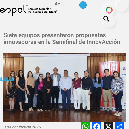
es
en
A+
Pasar al contenido principal
ODS
A-
La ESPOL
Siete equipos presentaron propuestas
innovadoras en la Semifinal de InnovAcción
Educación
Vida politécnica
Investigación
Nuestra Huella
minuto
ctanos
Transparencia
WhatsAp
Faceb
X
3 de octubre de 2025