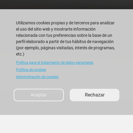
Utilizamos cookies propias y de terceros para analizar
el uso del sitio web y mostrarte información
relacionada con tus preferencias sobre la base de un
perfil elaborado a partir de tus hábitos de navegación
(por ejemplo, páginas visitadas, interés de programas,
etc.)
Política para el tratamiento de datos personales
Política de cookies
Administración de cookies
Aceptar
Rechazar