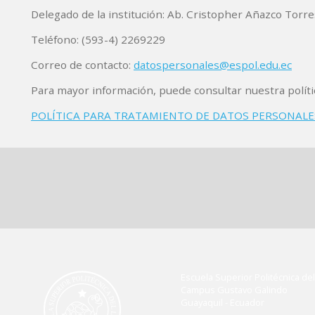
Delegado de la institución: Ab. Cristopher Añazco Torre
Teléfono: (593-4) 2269229
Correo de contacto:
datospersonales@espol.edu.ec
Para mayor información, puede consultar nuestra políti
POLÍTICA PARA TRATAMIENTO DE DATOS PERSONALES 
Escuela Superior Politécnica del 
Campus Gustavo Galindo
Guayaquil - Ecuador