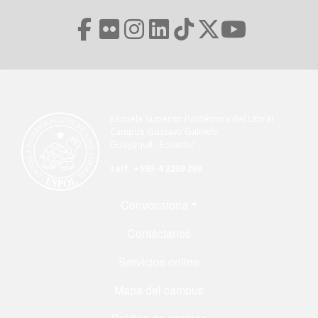
Escuela Superior Politécnica del Litoral
Campus Gustavo Galindo
Guayaquil - Ecuador
telf. +593-4 2269 269
Menú Footer
Convocatoria
Contáctanos
Servicios online
Mapa del campus