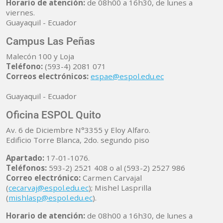
Horario de atención:
de 08h00 a 16h30, de lunes a
viernes.
Guayaquil - Ecuador
Campus Las Peñas
Malecón 100 y Loja
Teléfono:
(593-4) 2081 071
Correos electrónicos:
espae@espol.edu.ec
Guayaquil - Ecuador
Oficina ESPOL Quito
Av. 6 de Diciembre N°3355 y Eloy Alfaro.
Edificio Torre Blanca, 2do. segundo piso
Apartado:
17-01-1076.
Teléfonos:
593-2) 2521 408 o al (593-2) 2527 986
Correo electrónico:
Carmen Carvajal
(
cecarvaj@espol.edu.ec
); Mishel Lasprilla
(
mishlasp@espol.edu.ec
).
Horario de atención:
de 08h00 a 16h30, de lunes a