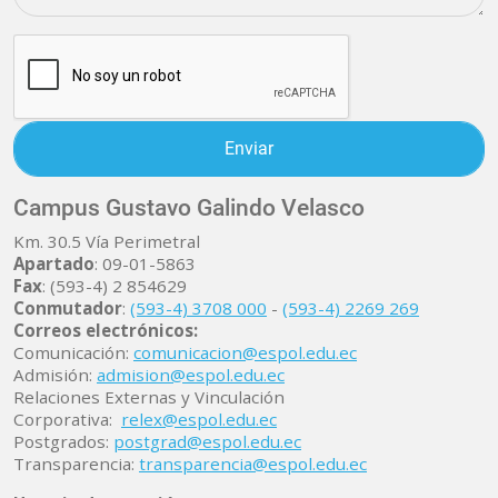
Campus Gustavo Galindo Velasco
Km. 30.5 Vía Perimetral
Apartado
: 09-01-5863
Fax
: (593-4) 2 854629
Conmutador
:
(593-4) 3708 000
-
(593-4) 2269 269
Correos electrónicos:
Comunicación:
comunicacion@espol.edu.ec
Admisión:
admision@espol.edu.ec
Relaciones Externas y Vinculación
Corporativa:
relex@espol.edu.ec
Postgrados:
postgrad@espol.edu.ec
Transparencia:
transparencia@espol.edu.ec