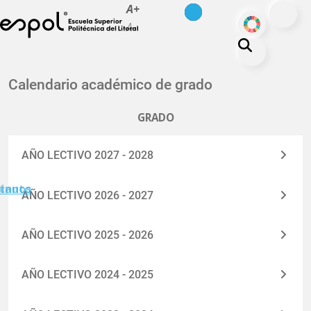
es
en
A+
Pasar al contenido principal
ODS
A-
La ESPOL
Calendario académico de grado
Educación
GRADO
Vida politécnica
Investigación
AÑO LECTIVO 2027 - 2028
Nuestra Huella
minuto
tanos
AÑO LECTIVO 2026 - 2027
Transparencia
AÑO LECTIVO 2025 - 2026
AÑO LECTIVO 2024 - 2025