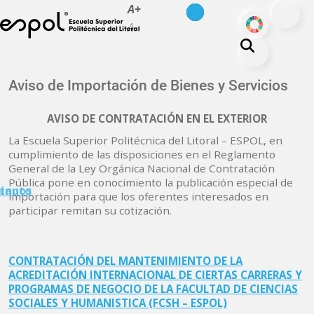
es
en
A+
Pasar al contenido principal
ODS
A-
La ESPOL
Aviso de Importación de Bienes y Servicios
Educación
AVISO DE CONTRATACIÓN EN EL EXTERIOR
Vida politécnica
La Escuela Superior Politécnica del Litoral – ESPOL, en
Investigación
cumplimiento de las disposiciones en el Reglamento
General de la Ley Orgánica Nacional de Contratación
Nuestra Huella
Pública pone en conocimiento la publicación especial de
minuto
tanos
importación para que los oferentes interesados en
Transparencia
participar remitan su cotización.
CONTRATACIÓN DEL MANTENIMIENTO DE LA
ACREDITACIÓN INTERNACIONAL DE CIERTAS CARRERAS Y
PROGRAMAS DE NEGOCIO DE LA FACULTAD DE CIENCIAS
SOCIALES Y HUMANISTICA (FCSH – ESPOL)