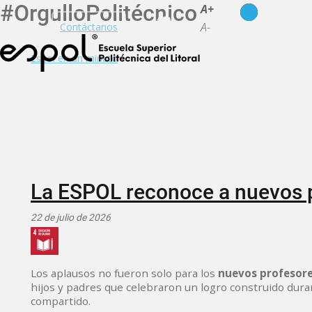
#OrgulloPolitécnico
es
en
A+
A-
Contáctanos
Espol en un minuto
La ESPOL reconoce a nuevos pr
22 de julio de 2026
Los aplausos no fueron solo para los
nuevos profesores
hijos y padres que celebraron un logro construido dur
compartido.