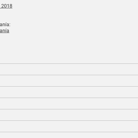
 2018
anía:
danía