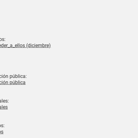
os:
der_a_ellos (diciembre)
ción pública:
ción pública
ales:
ales
os:
os