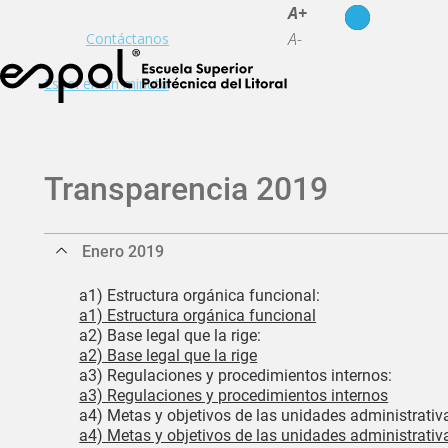
es
en
A+
A-
Contáctanos
Espol en un minuto
Transparencia 2019
Enero 2019
a1) Estructura orgánica funcional:
a1) Estructura orgánica funcional
a2) Base legal que la rige:
a2) Base legal que la rige
a3) Regulaciones y procedimientos internos:
a3) Regulaciones y procedimientos internos
a4) Metas y objetivos de las unidades administrativ
a4) Metas y objetivos de las unidades administrativ