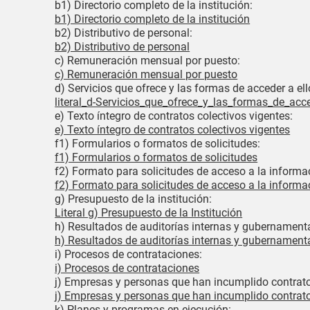
b1) Directorio completo de la institución:
b1) Directorio completo de la institución
b2) Distributivo de personal:
b2) Distributivo de personal
c) Remuneración mensual por puesto:
c) Remuneración mensual por puesto
d) Servicios que ofrece y las formas de acceder a ell
literal_d-Servicios_que_ofrece_y_las_formas_de_acce
e) Texto íntegro de contratos colectivos vigentes:
e) Texto íntegro de contratos colectivos vigentes
f1) Formularios o formatos de solicitudes:
f1) Formularios o formatos de solicitudes
f2) Formato para solicitudes de acceso a la informa
f2) Formato para solicitudes de acceso a la informa
g) Presupuesto de la institución:
Literal g) Presupuesto de la Institución
h) Resultados de auditorías internas y gubernament
h) Resultados de auditorías internas y gubernament
i) Procesos de contrataciones:
i) Procesos de contrataciones
j) Empresas y personas que han incumplido contrat
j) Empresas y personas que han incumplido contrat
k) Planes y programas en ejecución: