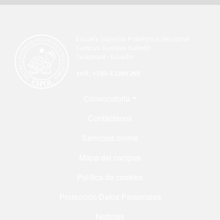
Escuela Superior Politécnica del Litoral
Campus Gustavo Galindo
Guayaquil - Ecuador
telf. +593-4 2269 269
Menú Footer
Convocatoria
Contáctanos
Servicios online
Mapa del campus
Política de cookies
Protección Datos Personales
Noticias