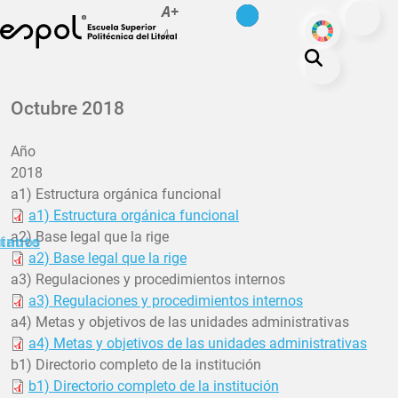
es
en
A+
Pasar al contenido principal
ODS
A-
La ESPOL
Octubre 2018
Educación
Año
Vida politécnica
2018
Investigación
a1) Estructura orgánica funcional
a1) Estructura orgánica funcional
Nuestra Huella
a2) Base legal que la rige
minuto
tanos
Transparencia
a2) Base legal que la rige
a3) Regulaciones y procedimientos internos
a3) Regulaciones y procedimientos internos
a4) Metas y objetivos de las unidades administrativas
a4) Metas y objetivos de las unidades administrativas
b1) Directorio completo de la institución
b1) Directorio completo de la institución