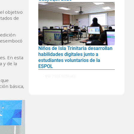
el objetivo
ltados de
 edición
 desembocó
Niños de Isla Trinitaria desarrollan
habilidades digitales junto a
es. En esta
estudiantes voluntarios de la
 y de la
ESPOL
Ver mas noticias
 que
ción básica,