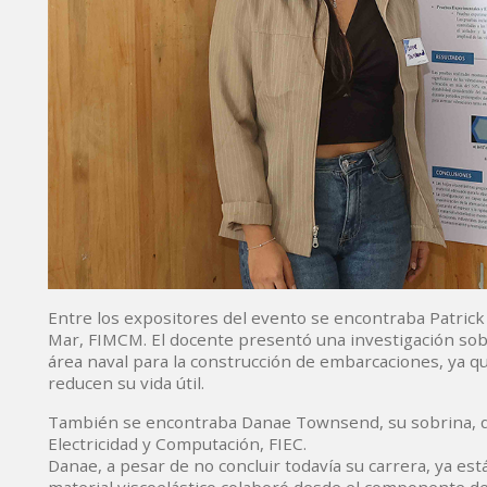
Entre los expositores del evento se encontraba Patrick
Mar, FIMCM. El docente presentó una investigación sobr
área naval para la construcción de embarcaciones, ya qu
reducen su vida útil.
También se encontraba Danae Townsend, su sobrina, qui
Electricidad y Computación, FIEC.
Danae, a pesar de no concluir todavía su carrera, ya est