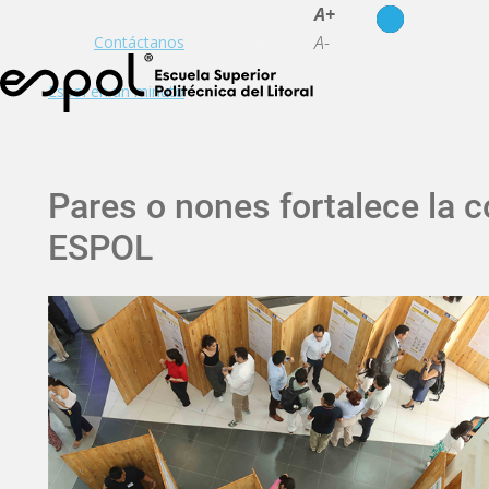
es
en
A+
A-
Contáctanos
Espol en un minuto
Pares o nones fortalece la c
ESPOL