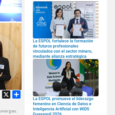
La ESPOL fortalece la formación
de futuros profesionales
vinculados con el sector minero,
mediante alianza estratégica
atsApp
Facebook
X
Share
La ESPOL promueve el liderazgo
femenino en Ciencia de Datos e
Inteligencia Artificial con WiDS
inergias.
Guayaquil 2026