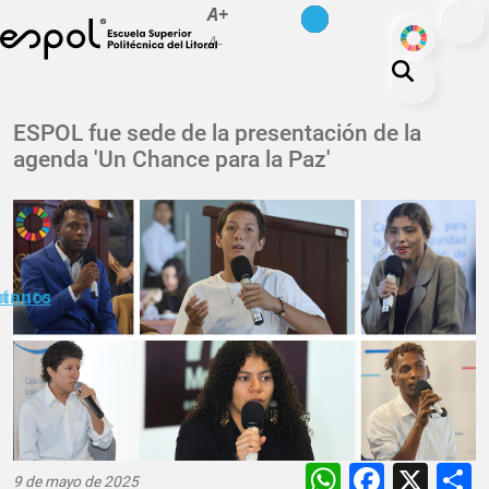
es
en
A+
Pasar al contenido principal
ODS
A-
La ESPOL
ESPOL fue sede de la presentación de la
agenda 'Un Chance para la Paz'
Educación
Vida politécnica
Investigación
Nuestra Huella
minuto
ctanos
Transparencia
WhatsAp
Faceb
X
9 de mayo de 2025