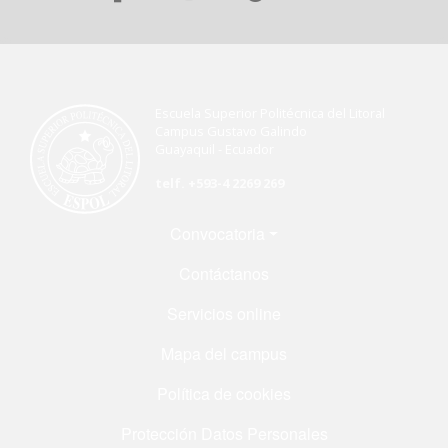
Escuela Superior Politécnica del Litoral
Campus Gustavo Galindo
Guayaquil - Ecuador
telf. +593-4 2269 269
Menú Footer
Convocatoria
Contáctanos
Servicios online
Mapa del campus
Política de cookies
Protección Datos Personales