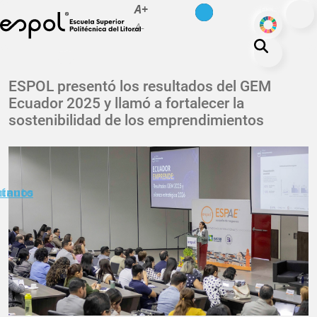
es
en
A+
Pasar al contenido principal
ODS
A-
La ESPOL
ESPOL presentó los resultados del GEM
Ecuador 2025 y llamó a fortalecer la
Educación
sostenibilidad de los emprendimientos
Vida politécnica
Investigación
Nuestra Huella
minuto
ctanos
Transparencia