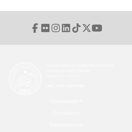
Escuela Superior Politécnica del Litoral
Campus Gustavo Galindo
Guayaquil - Ecuador
telf. +593-4 2269 269
Menú Footer
Convocatoria
Contáctanos
Servicios online