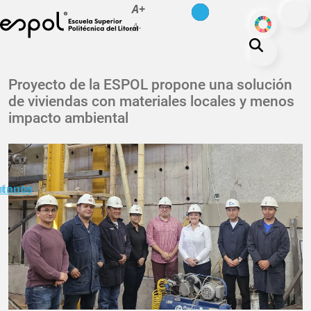
es
en
A+
Pasar al contenido principal
ODS
A-
La ESPOL
Proyecto de la ESPOL propone una solución
de viviendas con materiales locales y menos
Educación
impacto ambiental
Vida politécnica
Investigación
Nuestra Huella
minuto
ctanos
Transparencia