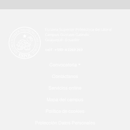
Escuela Superior Politécnica del Litoral
Campus Gustavo Galindo
Guayaquil - Ecuador
telf. +593-4 2269 269
Menú Footer
Convocatoria
Contáctanos
Servicios online
Mapa del campus
Política de cookies
Protección Datos Personales