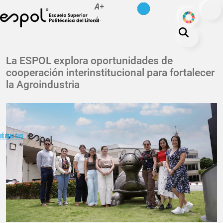
es
en
A+
Pasar al contenido principal
ODS
A-
La ESPOL
La ESPOL explora oportunidades de
cooperación interinstitucional para fortalecer
Educación
la Agroindustria
Vida politécnica
Investigación
Nuestra Huella
minuto
ctanos
Transparencia