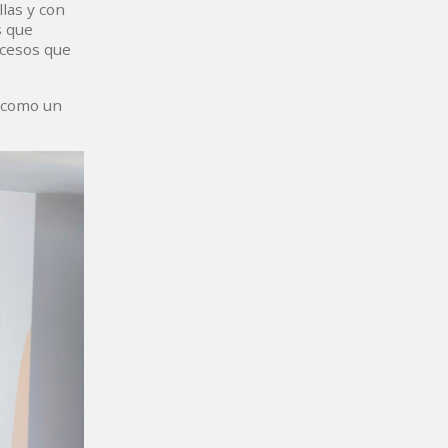
llas y con
s que
rocesos que
, como un