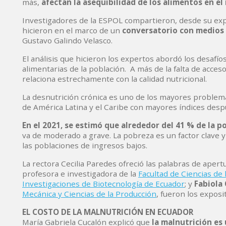
más,
afectan la
asequibilidad de los alimentos en e
Investigadores de la ESPOL compartieron, desde su expe
hicieron en el marco de un
conversatorio con medios
Gustavo Galindo Velasco.
El análisis que hicieron los expertos abordó los desafío
alimentarias de la población. A más de la falta de acce
relaciona estrechamente con la calidad nutricional.
La desnutrición crónica es uno de los mayores problema
de América Latina y el Caribe con mayores índices des
En el 2021, se estimó que alrededor del 41 % de la 
va de moderado a grave. La pobreza es un factor clave
las poblaciones de ingresos bajos.
La rectora Cecilia Paredes ofreció las palabras de apert
profesora e investigadora de la
Facultad de Ciencias de 
Investigaciones de Biotecnología de Ecuador
; y
Fabiola
Mecánica y Ciencias de la Producción
, fueron los exposi
EL COSTO DE LA MALNUTRICIÓN EN ECUADOR
María Gabriela Cucalón explicó que
la malnutrición es