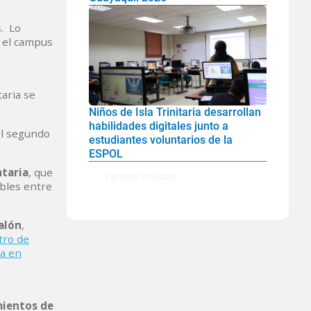
s. Lo
n el campus
taria se
Niños de Isla Trinitaria desarrollan
habilidades digitales junto a
el segundo
estudiantes voluntarios de la
ESPOL
ntaria
, que
Ver mas noticias
bles entre
alón
,
tro de
ía en
mientos de