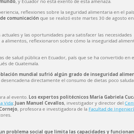
l mundo
, y Ecuador no está exento de esta amenaza.
riencia, reflexiones sobre la seguridad alimentaria en el paí
 de comunicación
que se realizó este martes 30 de agosto e
s actuales y las oportunidades para satisfacer las necesidades
so a alimentos, reflexionaron sobre cómo la inseguridad alimen
s de salud pública en Ecuador, país que se ha convertido en 
pués de Guatemala.
población mundial sufrió algún grado de inseguridad alime
 y desencadena directamente el consumo de dietas poco saluda
ura al evento.
Los expertos politécnicos María Gabriela Cuc
la Vida
;
Juan Manuel Cevallos
, investigador y director del
Cen
 Cornejo
, profesora e investigadora de la
Facultad de Ingenier
tores.
 un problema social que limita las capacidades y funciona