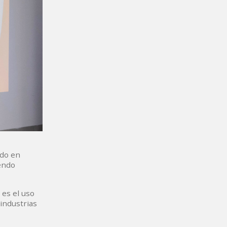
ado en
endo
 es el uso
industrias