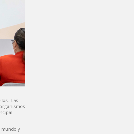
rlos. Las
oorganismos
ncipal
l mundo y