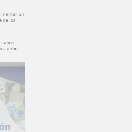
limentación
á de los
anismos
nica debe