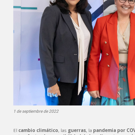
1 de septiembre de 2022
El
cambio climático
, las
guerras
, la
pandemia por CO