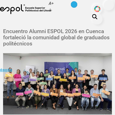
es
en
A+
Pasar al contenido principal
ODS
A-
La ESPOL
Encuentro Alumni ESPOL 2026 en Cuenca
fortaleció la comunidad global de graduados
Educación
politécnicos
Vida politécnica
Investigación
Nuestra Huella
minuto
ctanos
Transparencia