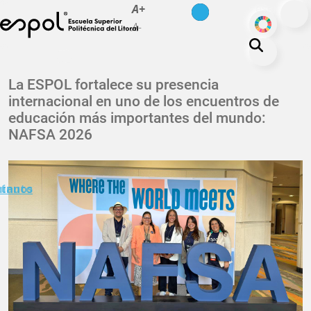
es
en
A+
Pasar al contenido principal
ODS
A-
La ESPOL
La ESPOL fortalece su presencia
internacional en uno de los encuentros de
Educación
educación más importantes del mundo:
Vida politécnica
NAFSA 2026
Investigación
Nuestra Huella
minuto
ctanos
Transparencia