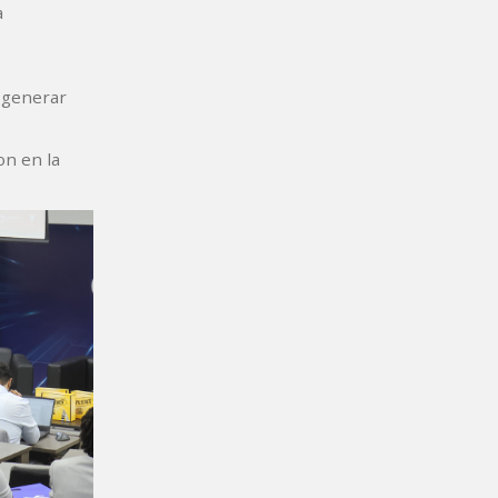
a
a generar
on en la