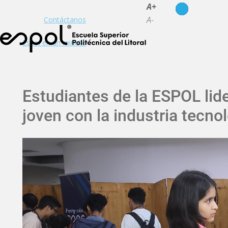
es
en
A+
A-
Contáctanos
Espol en un minuto
Estudiantes de la ESPOL lid
joven con la industria tecno