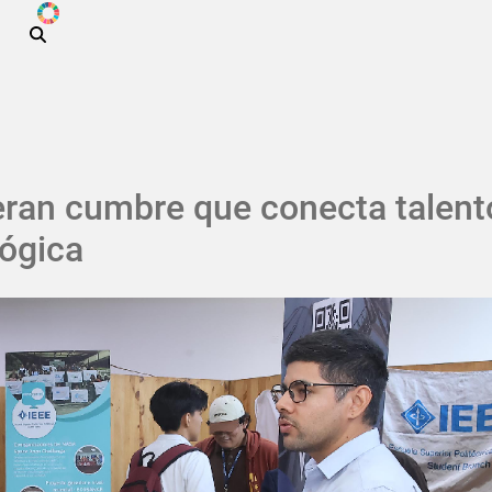
ODS
Pasar al contenido principal
eran cumbre que conecta talent
lógica