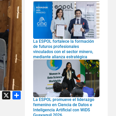
La ESPOL fortalece la formación
de futuros profesionales
vinculados con el sector minero,
mediante alianza estratégica
atsApp
Facebook
X
Share
La ESPOL promueve el liderazgo
femenino en Ciencia de Datos e
Inteligencia Artificial con WiDS
Guayaquil 2026