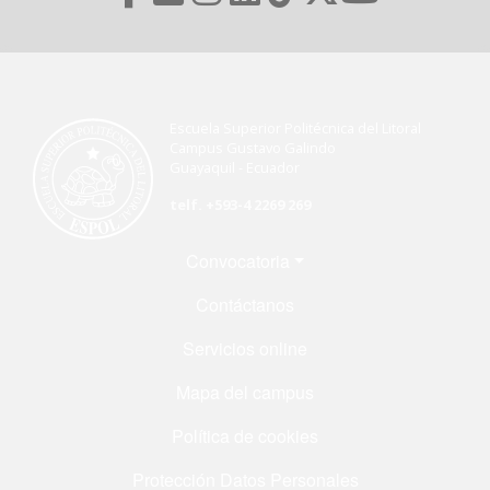
Escuela Superior Politécnica del Litoral
Campus Gustavo Galindo
Guayaquil - Ecuador
telf. +593-4 2269 269
Menú Footer
Convocatoria
Contáctanos
Servicios online
Mapa del campus
Política de cookies
Protección Datos Personales