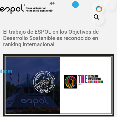
es
en
A+
Pasar al contenido principal
ODS
A-
La ESPOL
El trabajo de ESPOL en los Objetivos de
Desarrollo Sostenible es reconocido en
Educación
ranking internacional
Vida politécnica
Investigación
Nuestra Huella
minuto
ctanos
Transparencia