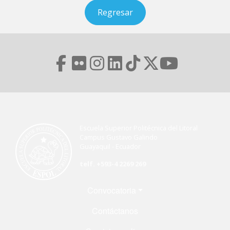
Regresar
Escuela Superior Politécnica del Litoral
Campus Gustavo Galindo
Guayaquil - Ecuador
telf. +593-4 2269 269
Menú Footer
Convocatoria
Contáctanos