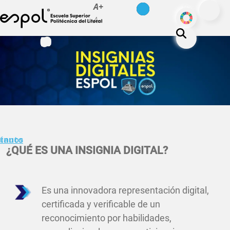
es
en
A+
Skip to main content
ODS
A-
About ESPOL
Education
Campus life
Research
Our Print
minuto
tanos
Transparency
¿QUÉ ES UNA INSIGNIA DIGITAL?
Es una innovadora representación digital,
certificada y verificable de un
reconocimiento por habilidades,