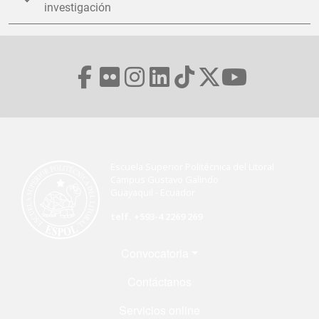
investigación
Escuela Superior Politécnica del Litoral
Campus Gustavo Galindo
Guayaquil - Ecuador
telf. +593-4 2269 269
Menú Footer
Convocatoria
Contáctanos
Servicios online