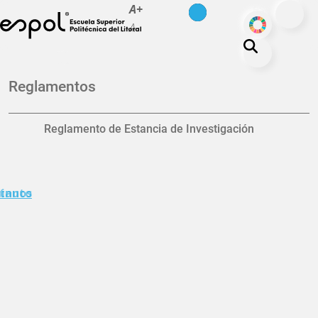
es
en
A+
Skip to main content
ODS
A-
About ESPOL
Reglamentos
Education
Campus life
Reglamento de Estancia de Investigación
Research
Our Print
minuto
tanos
Transparency