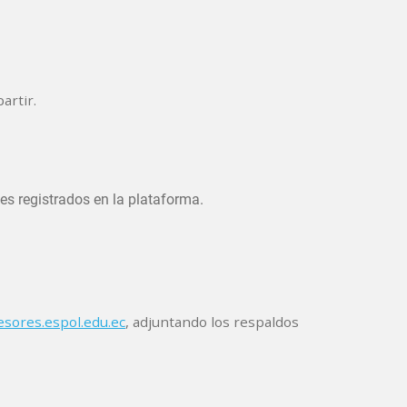
artir.
tes registrados en la plataforma.
esores.espol.edu.ec
, adjuntando los respaldos