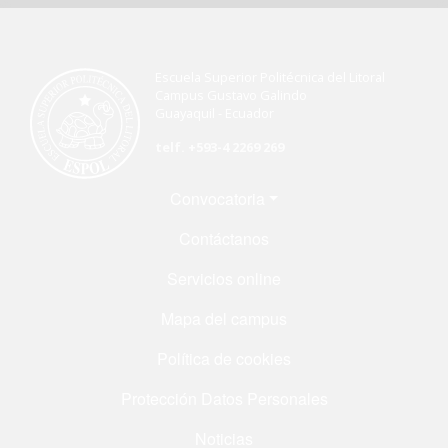
Escuela Superior Politécnica del Litoral
Campus Gustavo Galindo
Guayaquil - Ecuador
telf. +593-4 2269 269
Menú Footer
Convocatoria
Contáctanos
Servicios online
Mapa del campus
Política de cookies
Protección Datos Personales
Noticias