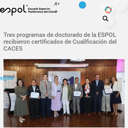
es
en
A+
Pasar al contenido principal
ODS
A-
La ESPOL
Tres programas de doctorado de la ESPOL
recibieron certificados de Cualificación del
Educación
CACES
Vida politécnica
Investigación
Nuestra Huella
minuto
ctanos
Transparencia