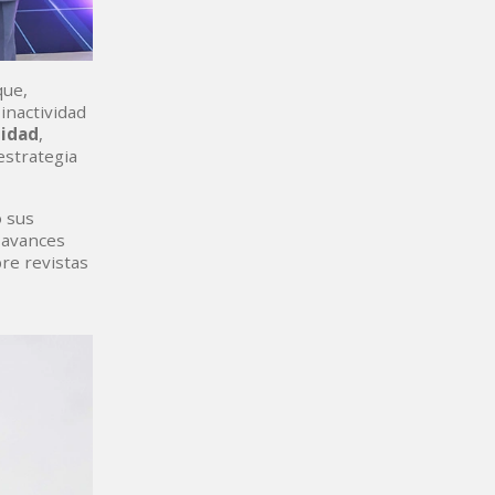
que,
inactividad
lidad
,
estrategia
o sus
 avances
re revistas