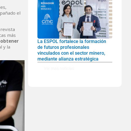
es,
mpañado el
 revista
icas más
n obtener
La ESPOL fortalece la formación
l y la
de futuros profesionales
vinculados con el sector minero,
mediante alianza estratégica
Ver mas noticias