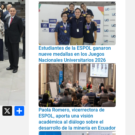
Estudiantes de la ESPOL ganaron
nueve medallas en los Juegos
Nacionales Universitarios 2026
atsApp
Facebook
X
Share
Paola Romero, vicerrectora de
ESPOL, aporta una visión
académica al diálogo sobre el
desarrollo de la minería en Ecuador