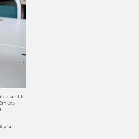
de escribir
démicos
n
ad
y su