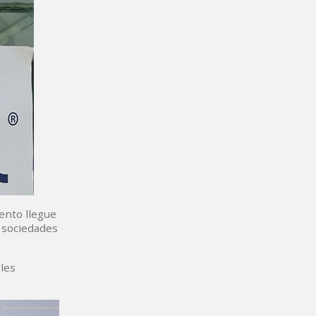
ento llegue
r sociedades
les