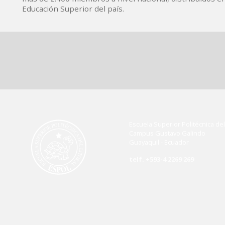
Educación Superior del país.
Escuela Superior Politécnica del 
Campus Gustavo Galindo
Guayaquil - Ecuador
telf. +593-4 2269 269