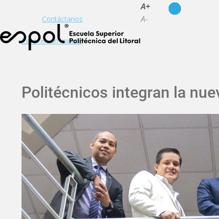
es
en
A+
A-
Contáctanos
Espol en un minuto
Politécnicos integran la nue