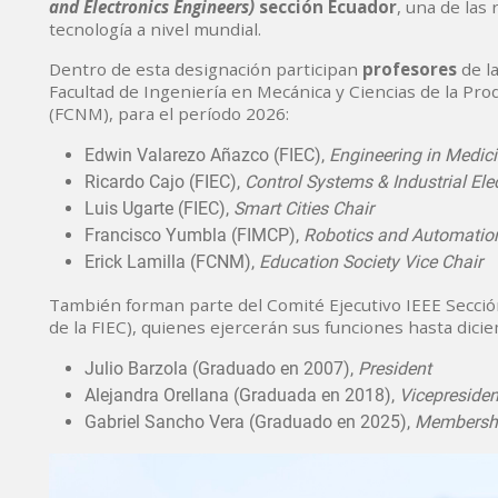
and Electronics Engineers)
sección Ecuador
, una de las
tecnología a nivel mundial.
Dentro de esta designación participan
profesores
de la
Facultad de Ingeniería en Mecánica y Ciencias de la Pro
(FCNM), para el período 2026:
Edwin Valarezo Añazco (FIEC),
Engineering in Medici
Ricardo Cajo (FIEC),
Control Systems & Industrial Ele
Luis Ugarte (FIEC),
Smart Cities Chair
Francisco Yumbla (FIMCP),
Robotics and Automation
Erick Lamilla (FCNM),
Education Society Vice Chair
También forman parte del Comité Ejecutivo IEEE Secció
de la FIEC), quienes ejercerán sus funciones hasta dici
Julio Barzola (Graduado en 2007),
President
Alejandra Orellana (Graduada en 2018),
Vicepresiden
Gabriel Sancho Vera (Graduado en 2025),
Membersh