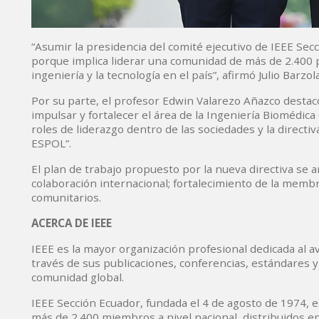
“Asumir la presidencia del comité ejecutivo de IEEE Se
porque implica liderar una comunidad de más de 2.400 
ingeniería y la tecnología en el país”, afirmó Julio Barzola
Por su parte, el profesor Edwin Valarezo Añazco desta
impulsar y fortalecer el área de la Ingeniería Biomédic
roles de liderazgo dentro de las sociedades y la directi
ESPOL”.
El plan de trabajo propuesto por la nueva directiva se a
colaboración internacional; fortalecimiento de la membre
comunitarios.
ACERCA DE IEEE
IEEE es la mayor organización profesional dedicada al a
través de sus publicaciones, conferencias, estándares y 
comunidad global.
IEEE Sección Ecuador, fundada el 4 de agosto de 1974, 
más de 2.400 miembros a nivel nacional, distribuidos e