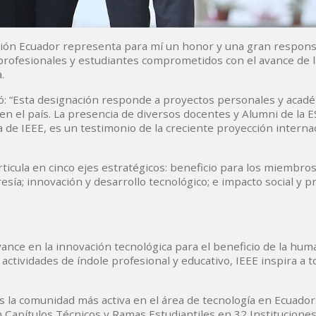
cción Ecuador representa para mí un honor y una gran respons
profesionales y estudiantes comprometidos con el avance de l
.
có: “Esta designación responde a proyectos personales y acad
a en el país. La presencia de diversos docentes y Alumni de la
va de IEEE, es un testimonio de la creciente proyección internac
rticula en cinco ejes estratégicos: beneficio para los miembros
sía; innovación y desarrollo tecnológico; e impacto social y p
vance en la innovación tecnológica para el beneficio de la hum
actividades de índole profesional y educativo, IEEE inspira a 
es la comunidad más activa en el área de tecnología en Ecuado
n Capítulos Técnicos y Ramas Estudiantiles en 32 Institucione