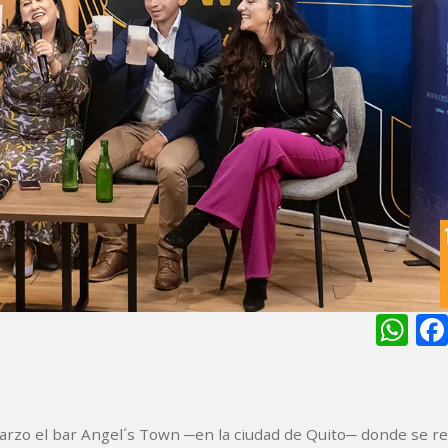
Wh
rzo el bar Angel´s Town ─en la ciudad de Quito─ donde se rea