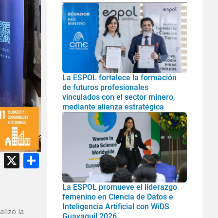
La ESPOL fortalece la formación
de futuros profesionales
vinculados con el sector minero,
mediante alianza estratégica
atsApp
Facebook
X
Share
La ESPOL promueve el liderazgo
femenino en Ciencia de Datos e
Inteligencia Artificial con WiDS
lizó la
Guayaquil 2026