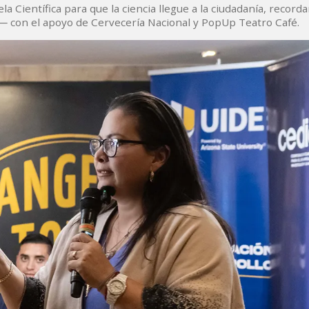
 Científica para que la ciencia llegue a la ciudadanía, record
s─ con el apoyo de Cervecería Nacional y PopUp Teatro Café.