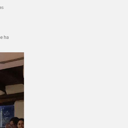
as
se ha