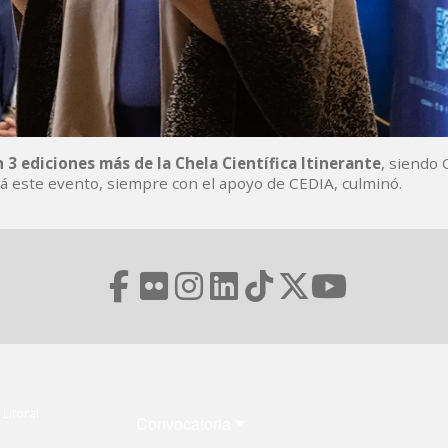
 3 ediciones más de la Chela Científica Itinerante
, siendo 
rá este evento, siempre con el apoyo de CEDIA, culminó.
Menú Footer
Litoral
Convocatoria