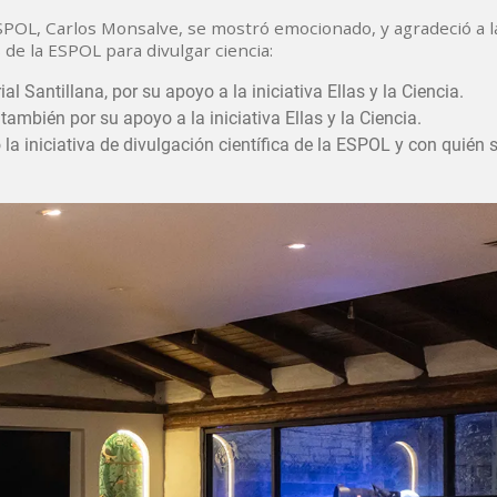
ESPOL, Carlos Monsalve, se mostró emocionado, y agradeció a l
de la ESPOL para divulgar ciencia:
 Santillana, por su apoyo a la iniciativa Ellas y la Ciencia.
mbién por su apoyo a la iniciativa Ellas y la Ciencia.
 la iniciativa de divulgación científica de la ESPOL y con quién 