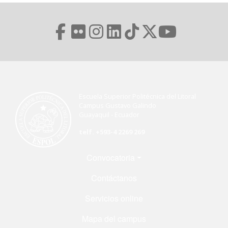
Escuela Superior Politécnica del Litoral
Campus Gustavo Galindo
Guayaquil - Ecuador
telf. +593-4 2269 269
Menú Footer
Convocatoria
Contáctanos
Servicios online
Mapa del campus