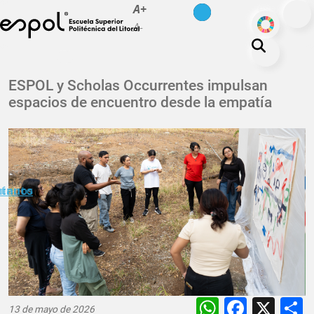
es
en
A+
Pasar al contenido principal
ODS
A-
La ESPOL
ESPOL y Scholas Occurrentes impulsan
espacios de encuentro desde la empatía
Educación
Vida politécnica
Investigación
Nuestra Huella
minuto
ctanos
Transparencia
WhatsAp
Faceb
X
13 de mayo de 2026