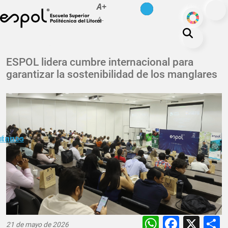
es
en
A+
Pasar al contenido principal
ODS
A-
La ESPOL
ESPOL lidera cumbre internacional para
garantizar la sostenibilidad de los manglares
Educación
Vida politécnica
Investigación
Nuestra Huella
minuto
ctanos
Transparencia
WhatsAp
Faceb
X
21 de mayo de 2026