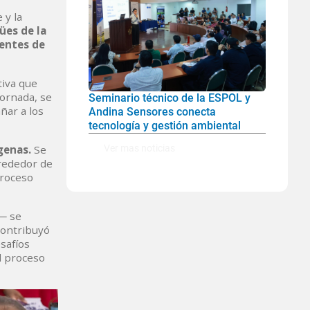
 y la
ües de la
entes de
tiva que
jornada, se
Seminario técnico de la ESPOL y
ñar a los
Andina Sensores conecta
tecnología y gestión ambiental
Ver mas noticias
genas.
Se
lrededor de
proceso
─ se
contribuyó
safíos
el proceso