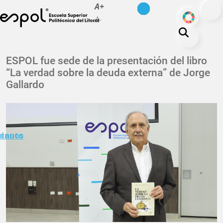
es
en
A+
Pasar al contenido principal
ODS
A-
La ESPOL
ESPOL fue sede de la presentación del libro
“La verdad sobre la deuda externa” de Jorge
Educación
Gallardo
Vida politécnica
Investigación
Nuestra Huella
minuto
ctanos
Transparencia