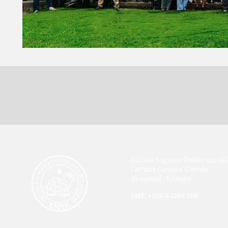
Escuela Superior Politécnica del 
Campus Gustavo Galindo
Guayaquil - Ecuador
telf. +593-4 2269 269