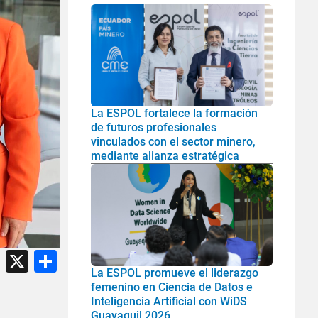
La ESPOL fortalece la formación
de futuros profesionales
vinculados con el sector minero,
mediante alianza estratégica
atsApp
Facebook
X
Share
La ESPOL promueve el liderazgo
femenino en Ciencia de Datos e
Inteligencia Artificial con WiDS
Guayaquil 2026