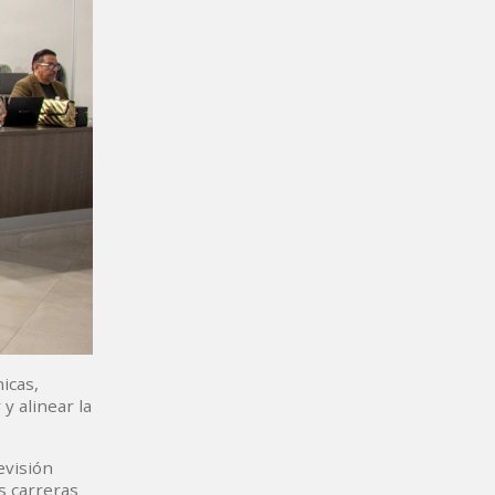
icas,
y alinear la
evisión
s carreras