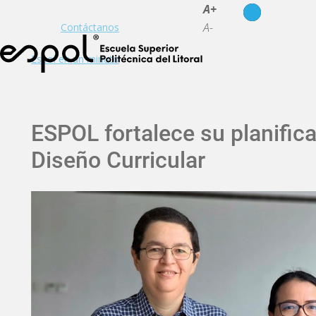
es
en
A+
A-
Contáctanos
Espol en un minuto
ESPOL fortalece su planific
Diseño Curricular