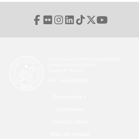
Escuela Superior Politécnica del Litoral
Campus Gustavo Galindo
Guayaquil - Ecuador
telf. +593-4 2269 269
Menú Footer
Convocatoria
Contáctanos
Servicios online
Mapa del campus