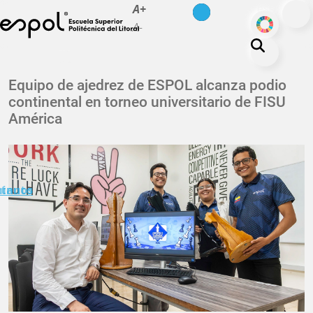
es
en
A+
Pasar al contenido principal
ODS
A-
La ESPOL
Equipo de ajedrez de ESPOL alcanza podio
continental en torneo universitario de FISU
Educación
América
Vida politécnica
Investigación
Nuestra Huella
minuto
ctanos
Transparencia