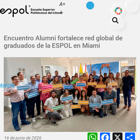
es
en
A+
Pasar al contenido principal
ODS
A-
La ESPOL
Encuentro Alumni fortalece red global de
graduados de la ESPOL en Miami
Educación
Vida politécnica
Investigación
Nuestra Huella
minuto
ctanos
Transparencia
WhatsAp
Faceb
X
16 de junio de 2026