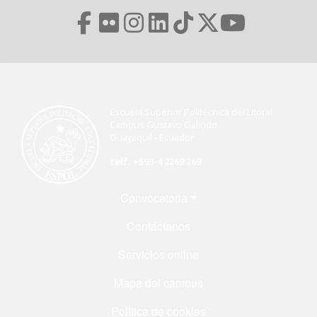
Escuela Superior Politécnica del Litoral
Campus Gustavo Galindo
Guayaquil - Ecuador
telf. +593-4 2269 269
Menú Footer
Convocatoria
Contáctanos
Servicios online
Mapa del campus
Política de cookies